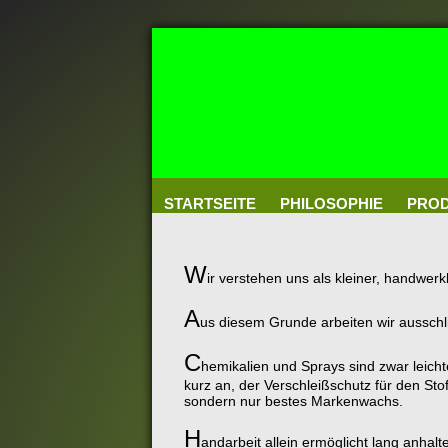
STARTSEITE
PHILOSOPHIE
PROD
W
ir verstehen uns als kleiner, handwerk
A
us diesem Grunde arbeiten wir ausschli
C
hemikalien und Sprays sind zwar leich
kurz an, der Verschleißschutz für den St
sondern nur bestes Markenwachs.
H
andarbeit allein ermöglicht lang anha